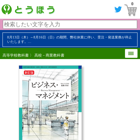
0
8月13日（木）～8月16日（日）の期間、弊社休業に伴い、受注・発送業務が停止
いたします。…
高等学校教科書
〉
高校－商業教科書
【 内容見本 】
【 内容見本 】
【 内容見本 】
【 内容見本 】
【 内容見本 】
【 内容見本 】
【 内容見本 】
【 内容見本 】