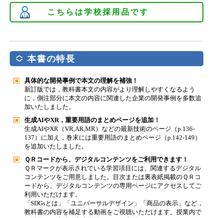
こちらは学校採用品です
本書の特長
具体的な開発事例で本文の理解を補強！
新訂版では，教科書本文の内容がより理解しやすくなるよう
に，側注部分に本文の内容に関連した企業の開発事例を多数追
加いたしました。
生成AIやXR，重要用語のまとめページを追加！
生成AIやXR（VR,AR,MR）などの最新技術のページ（p.136-
137）に加え，巻末には重要用語のまとめページ（p.142-149）
を追加いたしました。
ＱＲコードから、デジタルコンテンツをご利用できます！
ＱＲマークが表示されている学習項目には、関連するデジタル
コンテンツをご用意しました。目次または裏表紙掲載のＱＲコ
ードから、デジタルコンテンツの専用ページにアクセスしてご
利用いただけます。
「SDGsとは」「ユニバーサルデザイン」「商品の表示」など，
教科書の内容を補足する動画をご視聴いただけます。授業内で