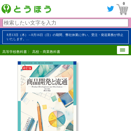
0
8月13日（木）～8月16日（日）の期間、弊社休業に伴い、受注・発送業務が停止
いたします。…
高等学校教科書
〉
高校－商業教科書
【 内容見本 】
【 内容見本 】
【 内容見本 】
【 内容見本 】
【 内容見本 】
【 内容見本 】
【 内容見本 】
【 内容見本 】