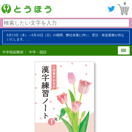
0
8月13日（木）～8月16日（日）の期間、弊社休業に伴い、受注・発送業務が停止
いたします。…
中学校副教材
〉
中学－国語