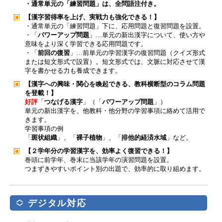
・通常単元の「練習問題」は、全問語注付き。
【漢字習得率を上げ、実戦力も強化できる！】
・通常単元の「練習問題」下に、応用問題と復習問題を設置。
・「
パワーアップ問題
」…単元の新出漢字について、使い方や
意味をより深く学習できる応用問題です。
・「
前回の復習
」…前単元の学習漢字の復習問題（クイズ形式
または短文形式で設置）。短文形式では、文脈に対応させて漢
字を書かせる力も養成できます。
【漢字への興味・関心を喚起できる、教科横断型のコラム問題
を登載！】
好評
「
つなげる漢字
」（「
パワーアップ問題
」）
単元の新出漢字を、他教科・他分野の学習事項に絡めて活用で
きます。
学習事項の例
「
斑状組織
」、「
裸子植物
」、「
排他的経済水域
」など。
【２学年分の学習漢字を、効率よく復習できる！】
巻頭に前学年、巻末に当該学年の演習問題を設置。
つまずきやすいポイント別の出題で、効率的に取り組めます。
デジタル対応