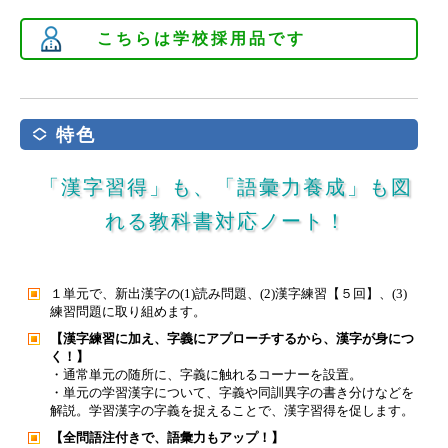
こちらは学校採用品です
特色
「漢字習得」も、「語彙力養成」も図
れる教科書対応ノート！
１単元で、新出漢字の(1)読み問題、(2)漢字練習【５回】、(3)
練習問題に取り組めます。
【漢字練習に加え、字義にアプローチするから、漢字が身につ
く！】
・通常単元の随所に、字義に触れるコーナーを設置。
・単元の学習漢字について、字義や同訓異字の書き分けなどを
解説。学習漢字の字義を捉えることで、漢字習得を促します。
【全問語注付きで、語彙力もアップ！】