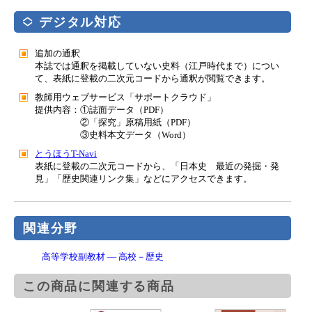
デジタル対応
追加の通釈
本誌では通釈を掲載していない史料（江戸時代まで）につい
て、表紙に登載の二次元コードから通釈が閲覧できます。
教師用ウェブサービス「サポートクラウド」
提供内容：①誌面データ（PDF）
②「探究」原稿用紙（PDF）
③史料本文データ（Word）
とうほうT-Navi
表紙に登載の二次元コードから、「日本史 最近の発掘・発
見」「歴史関連リンク集」などにアクセスできます。
関連分野
高等学校副教材 ― 高校－歴史
この商品に関連する商品