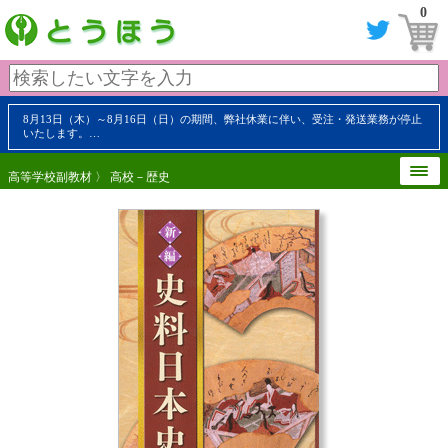
0
8月13日（木）～8月16日（日）の期間、弊社休業に伴い、受注・発送業務が停止
いたします。…
高等学校副教材
〉
高校－歴史