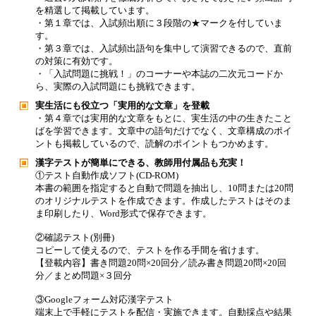
を精選して掲載しています。
・第１章では、入試頻出順に３段階の★マークを付していま
す。
・第３章では、入試頻出語句を集中して演習できるので、直前
の対策に有効です。
・「入試問題に挑戦！」のコーナーや本誌の二次元コードか
ら、実際の入試問題にも挑戦できます。
実生活にも役立つ「実用的な文章」を登載
・第４章では実用的な文章をもとに、実生活の中の生きたこと
ばを学習できます。文章中の語句だけでなく、文章構成のポイ
ントも掲載しているので、読解のポイントもつかめます。
漢字テストが簡単にできる、教師用付属品も充実！
①テスト自動作成ソフト(CD-ROM)
本書の範囲を指定すると自動で問題を抽出し、10問または20問
のオリジナルテストを作成できます。作成したテストはそのま
ま印刷したり、Word形式で保存できます。
②確認テスト(別冊)
コピーして使えるので、テストを作る手間を省けます。
【登載内容】書き問題20問×20回分／読み書き問題20問×20回
分／まとめ問題×３回分
③Googleフォーム対応漢字テスト
端末上で手軽にテストを配信・実施できます。自動採点や結果