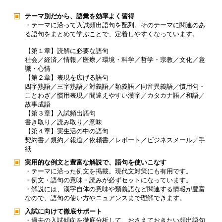
テーマ別だから、語彙を効率よく習得
・テーマに沿って入試頻出語句を配列。そのテーマに関連のあ
る語句をまとめて学ぶことで、定着しやすくなっています。
【第１章】読解に必要な語句
社会／経済／情報／医療／環境・科学／哲学・宗教／文化／意
識・心情
【第２章】表現を広げる語句
四字熟語／三字熟語／対義語／類義語／同音異義語／慣用句・
ことわざ／慣用表現／間違えやすい漢字／カタカナ語／和語／
故事成語
【第３章】入試頻出語句
書き取り／読み取り／意味
【第４章】実生活の中の語句
契約書／規約／報道／依頼書／レポート／ビジネスメール／手
紙
実用的な例文と豊富な解説で、語句を使いこなす
・テーマに沿った例文を掲載。現代文対策にも有用です。
・例文・語句の意味・読みが必ずセットになっています。
・解説には、漢字自体の意味や類義語など関連する情報が豊富
なので、語句の使い方やニュアンスまで理解できます。
入試に向けて徹底サポート
・過去の入試傾向を徹底分析して、おさえておきたい頻出語句