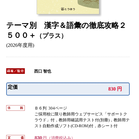
テーマ別 漢字＆語彙の徹底攻略２
５００＋
（プラス）
(2026年度用)
西口 智也
定価
830 円
Ｂ６判 304ページ
ご採用校に限り教師用ウェブサービス「サポートク
ラウド」付，教師用確認用テスト付(別冊)，教師用テ
スト自動作成ソフト(CD-ROM)付，赤シート付
830
円（消費税込み）