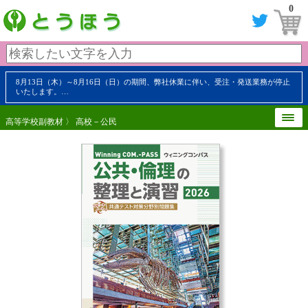
0
8月13日（木）～8月16日（日）の期間、弊社休業に伴い、受注・発送業務が停止
いたします。…
高等学校副教材
〉
高校－公民