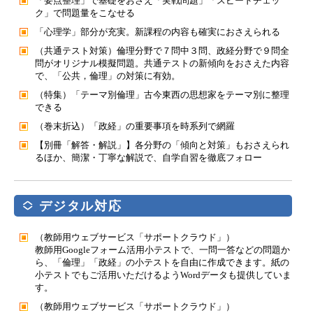
「要点整理」で基礎をおさえ「実戦問題」「スピードチェッ
ク」で問題量をこなせる
「心理学」部分が充実。新課程の内容も確実におさえられる
（共通テスト対策）倫理分野で７問中３問、政経分野で９問全
問がオリジナル模擬問題。共通テストの新傾向をおさえた内容
で、「公共，倫理」の対策に有効。
（特集）「テーマ別倫理」古今東西の思想家をテーマ別に整理
できる
（巻末折込）「政経」の重要事項を時系列で網羅
【別冊「解答・解説」】各分野の「傾向と対策」もおさえられ
るほか、簡潔・丁寧な解説で、自学自習を徹底フォロー
デジタル対応
（教師用ウェブサービス「サポートクラウド」）
教師用Googleフォーム活用小テストで、一問一答などの問題か
ら、「倫理」「政経」の小テストを自由に作成できます。紙の
小テストでもご活用いただけるようWordデータも提供していま
す。
（教師用ウェブサービス「サポートクラウド」）