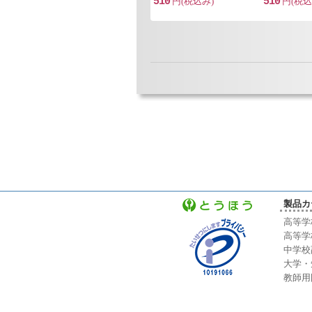
510
円(税込み)
510
円(税込
製品カ
高等学
高等学
中学校
大学・
教師用