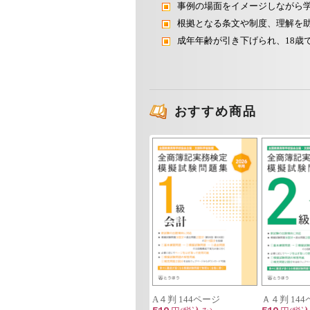
事例の場面をイメージしながら
根拠となる条文や制度、理解を
成年年齢が引き下げられ、18歳
おすすめ商品
A４判 144ページ
Ａ４判 14