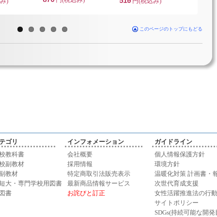
870
み)
510
円(税込み)
800
円
このページのトップにもどる
テゴリ
インフォメーション
ガイドライン
校教科書
会社概要
個人情報保護方針
校副教材
採用情報
環境方針
副教材
特定商取引法販売表示
温暖化対策 計画書・
短大・専門学校用図書
最新商品情報サービス
次世代育成支援
図書
お詫びと訂正
女性活躍推進法の行
サイトポリシー
SDGs(持続可能な開発