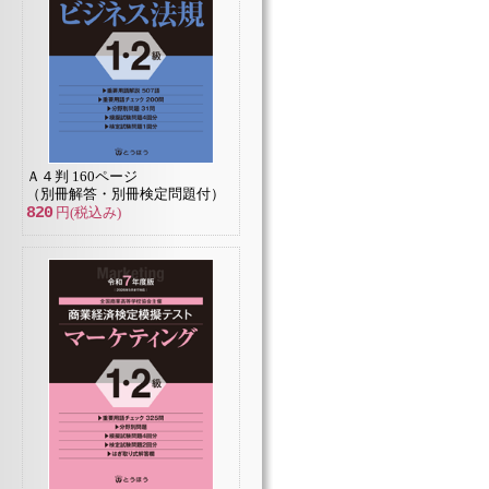
Ａ４判 160ページ
（別冊解答・別冊検定問題付）
820
円(税込み)