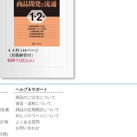
840
(税込み)
510
円(税込み)
68
Ａ４判 144ページ
（別冊解答付）
820
円(税込み)
ヘルプ＆サポート
商品のご注文について
発送・送料について
報告書
雑誌の定期購読について
IDとパスワードについて
動計画
よくある質問
お問い合わせ
目標)