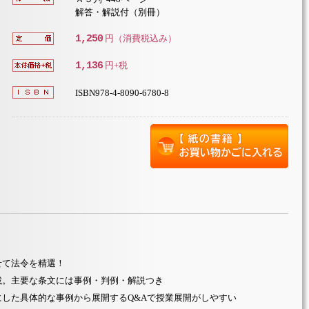
解答・解説付（別冊）
1,250
円（消費税込み）
1,136
円+税
ISBN978-4-8090-6780-8
せて法令を精選！
載。主要な条文には事例・判例・解説つき
した具体的な事例から展開するQ&Aで授業展開がしやすい