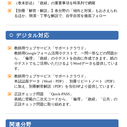
（巻末折込）「政経」の重要事項を時系列で網羅
【別冊「解答・解説」】各分野の「傾向と対策」もおさえられ
るほか、簡潔・丁寧な解説で、自学自習を徹底フォロー
デジタル対応
教師用ウェブサービス「サポートクラウド」
教師用Googleフォーム活用小テストで、一問一答などの問題か
ら、「倫理」「政経」の小テストを自由に作成できます。紙の
小テストでもご活用いただけるようWordデータも提供していま
す。
教師用ウェブサービス「サポートクラウド」
本誌誌面データ（Word・PDF）、別冊リピートノート（PDF）
に加え、別冊解答解説（PDF）を当社HPより提供しています。
正誤チェック問題 「Quick-PASS」
表紙に登載の二次元コードから、「倫理」「政経」「公共」の
正誤チェック問題に取り組めます。
関連分野