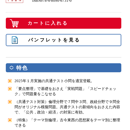
ISBN978-4-8090-6731-0
カートに入れる
パンフレットを見る
特色
2025年１月実施の共通テスト小問を適宜登載。
「要点整理」で基礎をおさえ「実戦問題」「スピードチェッ
ク」で問題量をこなせる
（共通テスト対策）倫理分野で７問中３問、政経分野で９問全
問がオリジナル模擬問題。共通テストの新傾向をおさえた内容
で、「公共，政治・経済」の対策に有効。
（特集）「テーマ別倫理」古今東西の思想家をテーマ別に整理
できる