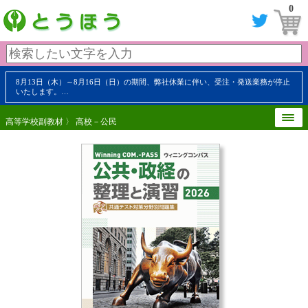
0
8月13日（木）～8月16日（日）の期間、弊社休業に伴い、受注・発送業務が停止
いたします。…
高等学校副教材
〉
高校－公民