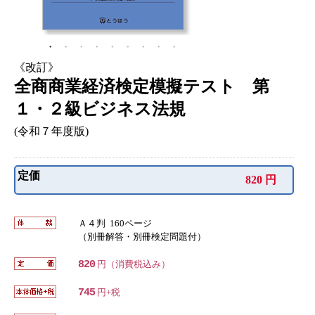
《改訂》
全商商業経済検定模擬テスト 第
１・２級ビジネス法規
(令和７年度版)
定価
820 円
Ａ４判 160ページ
（別冊解答・別冊検定問題付）
820
円（消費税込み）
745
円+税