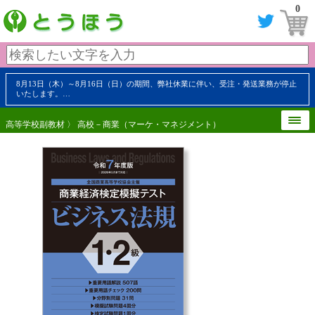
0
8月13日（木）～8月16日（日）の期間、弊社休業に伴い、受注・発送業務が停止
いたします。…
高等学校副教材
〉
高校－商業（マーケ・マネジメント）
【 内容見本 】
【 内容見本 】
【 内容見本 】
【 内容見本 】
【 内容見本 】
【 内容見本 】
【 内容見本 】
【 内容見本 】