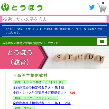
0
8月13日（木）～8月16日（日）の期間、弊社休業に伴い、受注・発送業務が停止
いたします。…
高等学校副教材
／
中学校副教材
〉 ダウンロード
▽高等学校副教材
商業（ビジネス基礎・ビジネス計算）
全商商業経済検定模擬テスト 第３級
全商ビジネス計算実務検定模擬テスト
Up!
商業（マーケ・マネジメント）
全商商業経済検定模擬テスト 第１・２級
商業（簿記）