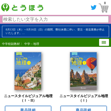
0
8月13日（木）～8月16日（日）の期間、弊社休業に伴い、受注・発送業務が停止
いたします。…
中学校副教材
〉 中学－地理
ニュースタイルビジュアル地理
ニュースタイルビジュアル地理
（Ｉ・II）
（Ｉ）