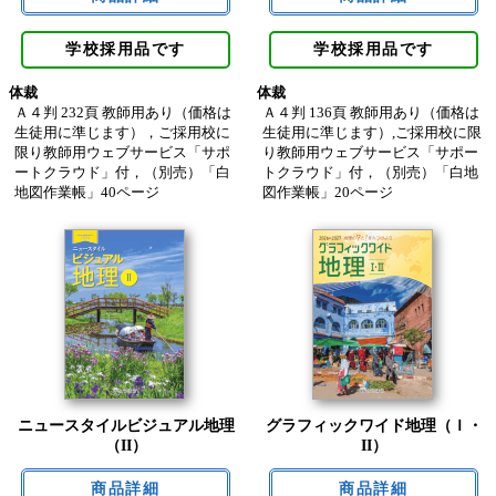
学校採用品です
学校採用品です
体裁
体裁
Ａ４判 232頁 教師用あり（価格は
Ａ４判 136頁 教師用あり（価格は
生徒用に準じます），ご採用校に
生徒用に準じます）,ご採用校に限
限り教師用ウェブサービス「サポ
り教師用ウェブサービス「サポー
ートクラウド」付，（別売）「白
トクラウド」付，（別売）「白地
地図作業帳」40ページ
図作業帳」20ページ
ニュースタイルビジュアル地理
グラフィックワイド地理（Ｉ・
（II）
II）