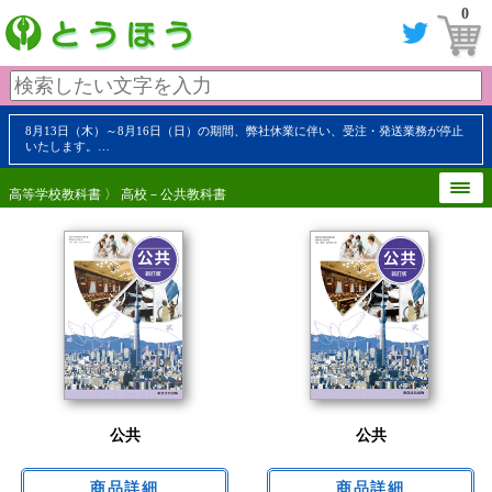
0
8月13日（木）～8月16日（日）の期間、弊社休業に伴い、受注・発送業務が停止
いたします。…
高等学校教科書
〉 高校－公共教科書
公共
公共