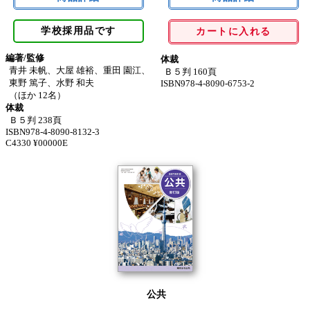
学校採用品です
カートに入れる
編著/監修
体裁
青井 未帆、大屋 雄裕、重田 園江、
Ｂ５判 160頁
東野 篤子、水野 和夫
ISBN978-4-8090-6753-2
（ほか 12名）
体裁
Ｂ５判 238頁
ISBN978-4-8090-8132-3
C4330 ¥00000E
公共