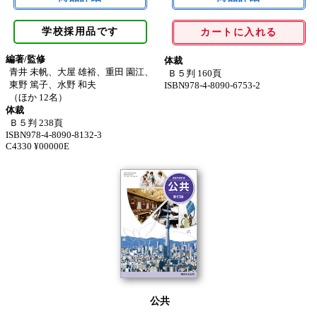
学校採用品です
カートに入れる
編著/監修
体裁
青井 未帆、大屋 雄裕、重田 園江、
Ｂ５判 160頁
東野 篤子、水野 和夫
ISBN978-4-8090-6753-2
（ほか 12名）
体裁
Ｂ５判 238頁
ISBN978-4-8090-8132-3
C4330 ¥00000E
公共