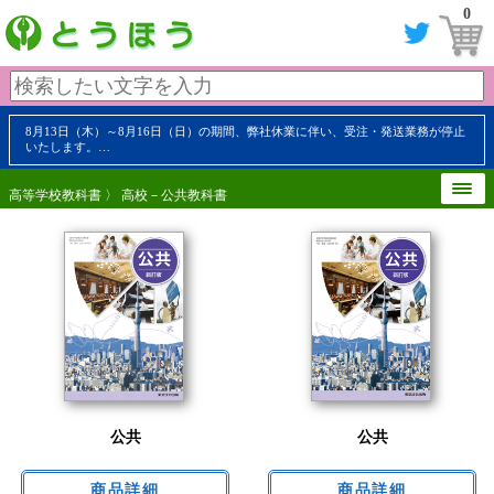
0
8月13日（木）～8月16日（日）の期間、弊社休業に伴い、受注・発送業務が停止
いたします。…
高等学校教科書
〉 高校－公共教科書
公共
公共