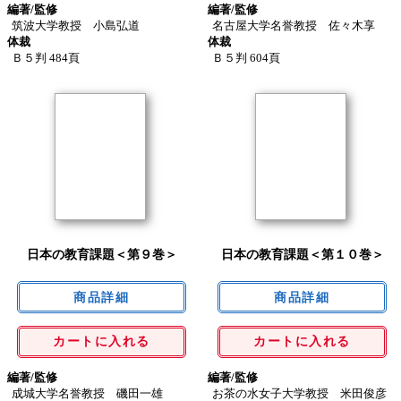
編著/監修
編著/監修
筑波大学教授 小島弘道
名古屋大学名誉教授 佐々木享
体裁
体裁
Ｂ５判 484頁
Ｂ５判 604頁
日本の教育課題＜第９巻＞
日本の教育課題＜第１０巻＞
カートに入れる
カートに入れる
編著/監修
編著/監修
成城大学名誉教授 磯田一雄
お茶の水女子大学教授 米田俊彦