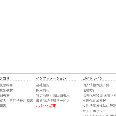
テゴリ
インフォメーション
ガイドライン
校教科書
会社概要
個人情報保護方針
校副教材
採用情報
環境方針
副教材
特定商取引法販売表示
温暖化対策 計画書・
短大・専門学校用図書
最新商品情報サービス
次世代育成支援
図書
お詫びと訂正
女性活躍推進法の行
サイトポリシー