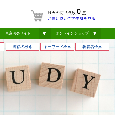
0
只今の商品点数
点
お買い物かごの中身を見る
▼
▼
東京法令サイト
オンラインショップ