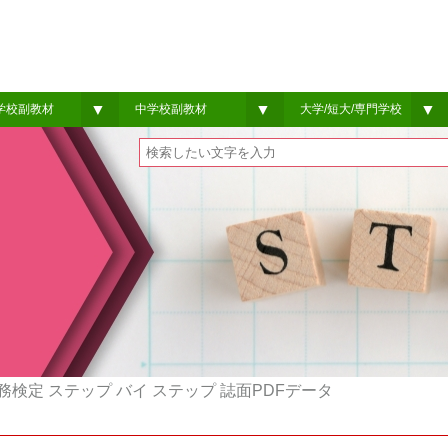
▼
▼
▼
学校副教材
中学校副教材
大学/短大/専門学校
検定 ステップ バイ ステップ 誌面PDFデータ
。