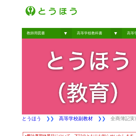
▼
▼
教師用図書
高等学校教科書
高等
とうほう
❯❯
高等学校副教材
❯❯
全商簿記実務
●弊社夏期休業日について、下記のとおりお知らせいたします