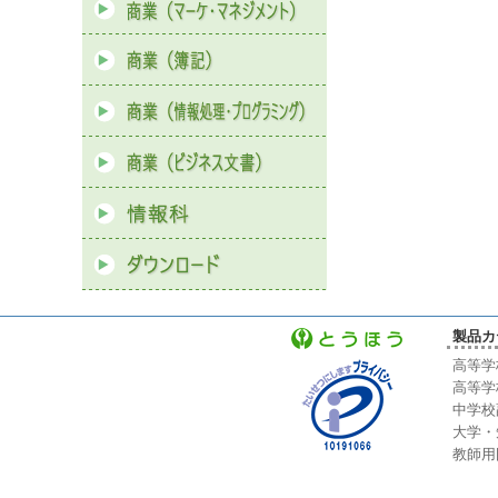
製品カ
高等学
高等学
中学校
大学・
教師用