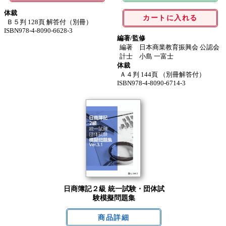
体裁
カートに入れる
Ｂ５判 128頁 解答付（別冊）
ISBN978-4-8090-6628-3
編著/監修
編著 日本商業教育振興会 公認会
計士 小島 一富士
体裁
Ａ４判 144頁 （別冊解答付）
ISBN978-4-8090-6714-3
日商簿記２級 統一試験・団体試
験模擬問題集