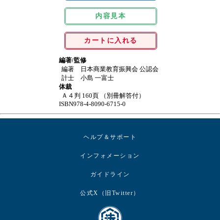
内容見本
カートに入れる
編著/監修
編著 日本商業教育振興会 公認会
計士 小島 一富士
体裁
Ａ４判 160頁 （別冊解答付）
ISBN978-4-8090-6715-0
ヘルプ＆サポート
インフォメーション
ガイドライン
公式X（旧Twitter）