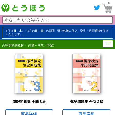
0
8月13日（木）～8月16日（日）の期間、弊社休業に伴い、受注・発送業務が停止
いたします。…
高等学校副教材
〉 高校－商業（簿記）
簿記問題集 全商３級
簿記問題集 全商２級