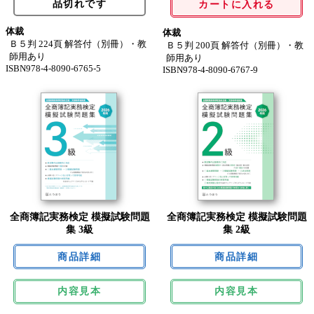
品切れです
カートに入れる
体裁
体裁
Ｂ５判 224頁 解答付（別冊）・教
Ｂ５判 200頁 解答付（別冊）・教
師用あり
師用あり
ISBN978-4-8090-6765-5
ISBN978-4-8090-6767-9
全商簿記実務検定 模擬試験問題
全商簿記実務検定 模擬試験問題
集 3級
集 2級
内容見本
内容見本