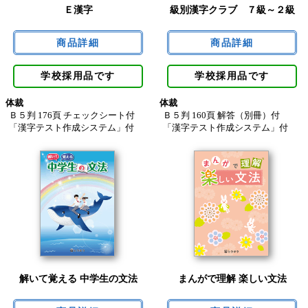
Ｅ漢字
級別漢字クラブ ７級～２級
学校採用品です
学校採用品です
体裁
体裁
Ｂ５判 176頁 チェックシート付
Ｂ５判 160頁 解答（別冊）付
「漢字テスト作成システム」付
「漢字テスト作成システム」付
解いて覚える 中学生の文法
まんがで理解 楽しい文法