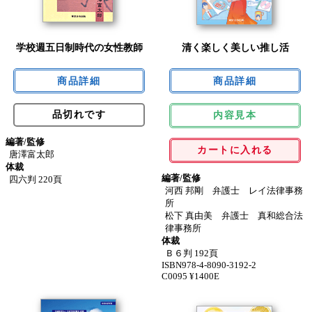
学校週五日制時代の女性教師
清く楽しく美しい推し活
品切れです
内容見本
編著/監修
カートに入れる
唐澤富太郎
体裁
編著/監修
四六判 220頁
河西 邦剛 弁護士 レイ法律事務
所
松下 真由美 弁護士 真和総合法
律事務所
体裁
Ｂ６判 192頁
ISBN978-4-8090-3192-2
C0095 ¥1400E