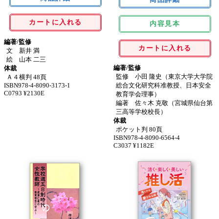
カートに入れる
内容見本
編著/監修
カートに入れる
文 新井 満
絵 山本 二三
編著/監修
体裁
監修 小田 隆史（東京大学大学院
Ａ４横判 48頁
総合文化研究科准教授、日本安全
ISBN978-4-8090-3173-1
C0793 ¥2130E
教育学会理事）
編著 佐々木 克敬（宮城県仙台第
三高等学校校長）
体裁
ポケット判 80頁
ISBN978-4-8090-6564-4
C3037 ¥1182E