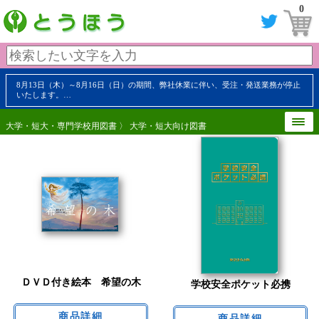
0
8月13日（木）～8月16日（日）の期間、弊社休業に伴い、受注・発送業務が停止
いたします。…
大学・短大・専門学校用図書
〉 大学・短大向け図書
ＤＶＤ付き絵本 希望の木
学校安全ポケット必携