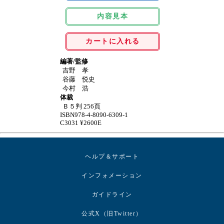
内容見本
カートに入れる
編著/監修
吉野 孝
谷藤 悦史
今村 浩
体裁
Ｂ５判 256頁
ISBN978-4-8090-6309-1
C3031 ¥2600E
ヘルプ＆サポート
インフォメーション
ガイドライン
公式X（旧Twitter）