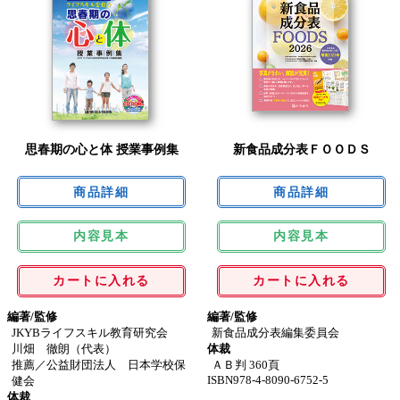
思春期の心と体 授業事例集
新食品成分表ＦＯＯＤＳ
内容見本
内容見本
カートに入れる
カートに入れる
編著/監修
編著/監修
JKYBライフスキル教育研究会
新食品成分表編集委員会
川畑 徹朗（代表）
体裁
推薦／公益財団法人 日本学校保
ＡＢ判 360頁
ISBN978-4-8090-6752-5
健会
体裁