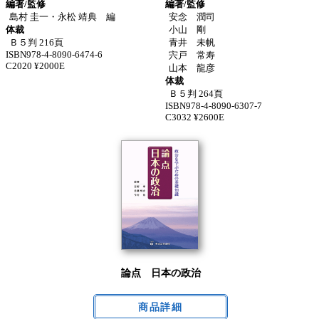
編著/監修
編著/監修
島村 圭一・永松 靖典 編
安念 潤司
体裁
小山 剛
Ｂ５判 216頁
青井 未帆
ISBN978-4-8090-6474-6
宍戸 常寿
C2020 ¥2000E
山本 龍彦
体裁
Ｂ５判 264頁
ISBN978-4-8090-6307-7
C3032 ¥2600E
論点 日本の政治