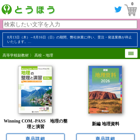
0
8月13日（木）～8月16日（日）の期間、弊社休業に伴い、受注・発送業務が停止
いたします。…
高等学校副教材
〉 高校－地理
Winning COM.-PASS 地理の整
新編 地理資料
理と演習