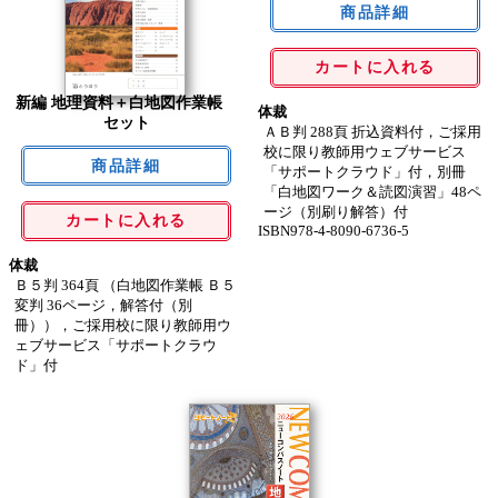
カートに入れる
新編 地理資料＋白地図作業帳
体裁
セット
ＡＢ判 288頁 折込資料付，ご採用
校に限り教師用ウェブサービス
「サポートクラウド」付，別冊
「白地図ワーク＆読図演習」48ペ
ージ（別刷り解答）付
カートに入れる
ISBN978-4-8090-6736-5
体裁
Ｂ５判 364頁 （白地図作業帳 Ｂ５
変判 36ページ，解答付（別
冊）），ご採用校に限り教師用ウ
ェブサービス「サポートクラウ
ド」付