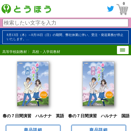
0
8月13日（木）～8月16日（日）の期間、弊社休業に伴い、受注・発送業務が停止
いたします。…
高等学校副教材
〉 高校－入学前教材
春の７日間演習 ハルナナ 英語
春の７日間演習 ハルナナ 国語