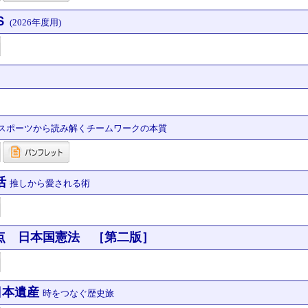
Ｓ
(2026年度用)
スポーツから読み解くチームワークの本質
活
推しから愛される術
点 日本国憲法 ［第二版］
日本遺産
時をつなぐ歴史旅