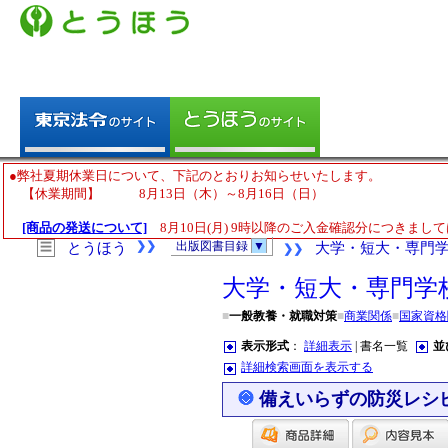
●弊社夏期休業日について、下記のとおりお知らせいたします。
【休業期間】 8月13日（木）～8月16日（日）
[商品の発送について]
8月10日(月) 9時以降のご入金確認分につきまして
❯❯
出版図書目録
▼
☰
とうほう
大学・短大・専門
❯❯
大学・短大・専門学
■
一般教養・就職対策
■
商業関係
■
国家資格
表示形式
：
詳細表示
| 書名一覧
並
詳細検索画面を表示する
備えいらずの防災レシ