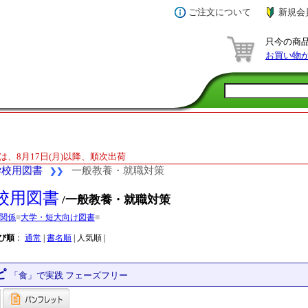
ご注文について
新規会
只今の商
お買い物
は、8月17日(月)以降、順次出荷
学校用図書
一般教養・就職対策
❯❯
校用図書
/一般教養・就職対策
関係
■
大学・短大向け図書
■
び順
：
通常
|
書名順
| 人気順 |
ピ
「食」で実践 フェーズフリー