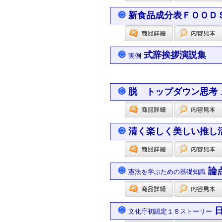
新食品成分表ＦＯＯＤ
式辞挨拶演説集
実例
脱 トップダウン思考
清く楽しく美しい推し
論
憲法を学ぶための基礎知識
文化庁初認定１８ストーリー