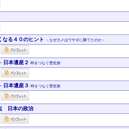
くなる４０のヒント
－なぜカメはウサギに勝てたのか－
日本遺産２
ー
時をつなぐ歴史旅
日本遺産３
ー
時をつなぐ歴史旅
点 日本の政治