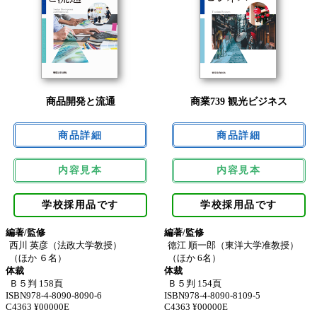
商品開発と流通
商業739 観光ビジネス
内容見本
内容見本
学校採用品です
学校採用品です
編著/監修
編著/監修
西川 英彦（法政大学教授）
徳江 順一郎（東洋大学准教授）
（ほか ６名）
（ほか 6名）
体裁
体裁
Ｂ５判 158頁
Ｂ５判 154頁
ISBN978-4-8090-8090-6
ISBN978-4-8090-8109-5
C4363 ¥00000E
C4363 ¥00000E