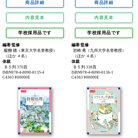
内容見本
内容見本
学校採用品です
学校採用品です
編著/監修
編著/監修
醍醐 聰（東京大学名誉教授）
岩崎 勇（九州大学名誉教授）
（ほか ４名）
（ほか ４名）
体裁
体裁
Ｂ５判 370頁
Ｂ５判 338頁
ISBN978-4-8090-8135-4
ISBN978-4-8090-8136-1
C4363 ¥00000E
C4363 ¥00000E