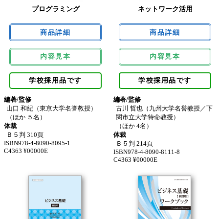
プログラミング
ネットワーク活用
内容見本
内容見本
学校採用品です
学校採用品です
編著/監修
編著/監修
山口 和紀（東京大学名誉教授）
古川 哲也（九州大学名誉教授／下
（ほか ５名）
関市立大学特命教授）
体裁
（ほか 4名）
Ｂ５判 310頁
体裁
ISBN978-4-8090-8095-1
Ｂ５判 214頁
C4363 ¥00000E
ISBN978-4-8090-8111-8
C4363 ¥00000E