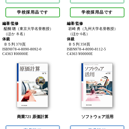
学校採用品です
学校採用品です
編著/監修
編著/監修
醍醐 聰（東京大学名誉教授）
岩崎 勇（九州大学名誉教授）
（ほか ８名）
（ほか 6名）
体裁
体裁
Ｂ５判 370頁
Ｂ５判 358頁
ISBN978-4-8090-8092-0
ISBN978-4-8090-8112-5
C4363 ¥00000E
C4363 ¥00000E
商業721 原価計算
ソフトウェア活用