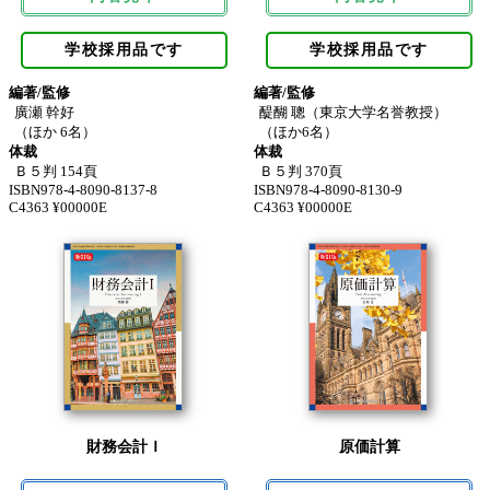
学校採用品です
学校採用品です
編著/監修
編著/監修
廣瀬 幹好
醍醐 聰（東京大学名誉教授）
（ほか 6名）
（ほか6名）
体裁
体裁
Ｂ５判 154頁
Ｂ５判 370頁
ISBN978-4-8090-8137-8
ISBN978-4-8090-8130-9
C4363 ¥00000E
C4363 ¥00000E
財務会計Ｉ
原価計算