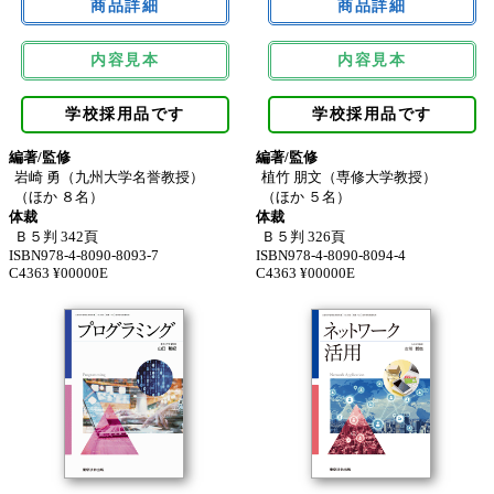
内容見本
内容見本
学校採用品です
学校採用品です
編著/監修
編著/監修
岩崎 勇（九州大学名誉教授）
植竹 朋文（専修大学教授）
（ほか ８名）
（ほか ５名）
体裁
体裁
Ｂ５判 342頁
Ｂ５判 326頁
ISBN978-4-8090-8093-7
ISBN978-4-8090-8094-4
C4363 ¥00000E
C4363 ¥00000E