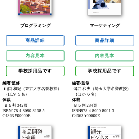
プログラミング
マーケティング
内容見本
内容見本
学校採用品です
学校採用品です
編著/監修
編著/監修
山口 和紀（東京大学名誉教授）
薄井 和夫（埼玉大学名誉教授）
（ほか ５名）
（ほか ６名）
体裁
体裁
Ｂ５判 342頁
Ｂ５判 234頁
ISBN978-4-8090-8138-5
ISBN978-4-8090-8091-3
C4363 ¥00000E
C4363 ¥00000E