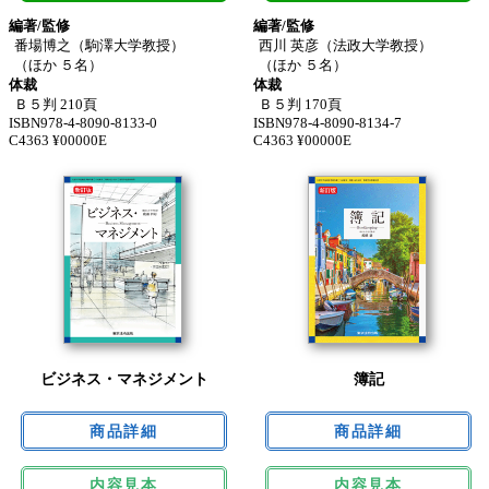
編著/監修
編著/監修
番場博之（駒澤大学教授）
西川 英彦（法政大学教授）
（ほか ５名）
（ほか ５名）
体裁
体裁
Ｂ５判 210頁
Ｂ５判 170頁
ISBN978-4-8090-8133-0
ISBN978-4-8090-8134-7
C4363 ¥00000E
C4363 ¥00000E
ビジネス・マネジメント
簿記
内容見本
内容見本