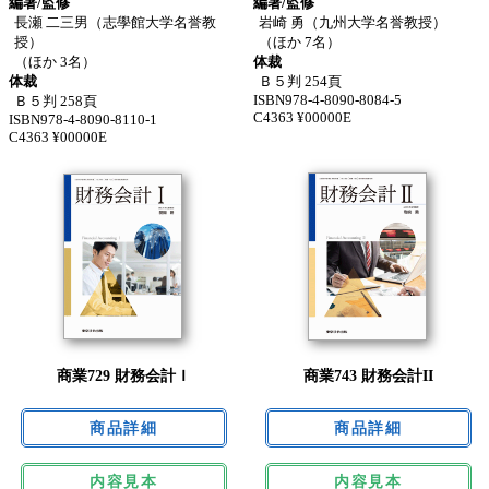
編著/監修
編著/監修
長瀬 二三男（志學館大学名誉教
岩崎 勇（九州大学名誉教授）
授）
（ほか 7名）
（ほか 3名）
体裁
体裁
Ｂ５判 254頁
ISBN978-4-8090-8084-5
Ｂ５判 258頁
C4363 ¥00000E
ISBN978-4-8090-8110-1
C4363 ¥00000E
商業729 財務会計Ｉ
商業743 財務会計II
内容見本
内容見本