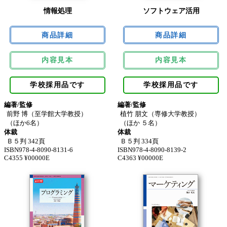
情報処理
ソフトウェア活用
内容見本
内容見本
学校採用品です
学校採用品です
編著/監修
編著/監修
前野 博（至学館大学教授）
植竹 朋文（専修大学教授）
（ほか6名）
（ほか ５名）
体裁
体裁
Ｂ５判 342頁
Ｂ５判 334頁
ISBN978-4-8090-8131-6
ISBN978-4-8090-8139-2
C4355 ¥00000E
C4363 ¥00000E